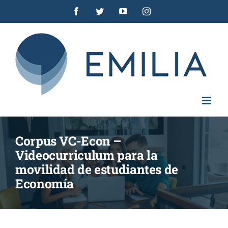
Saltar
Facebook
Twitter
YouTube
Instagram
al
contenido
Corpus VC-Econ –
Videocurriculum para la
movilidad de estudiantes de
Economía