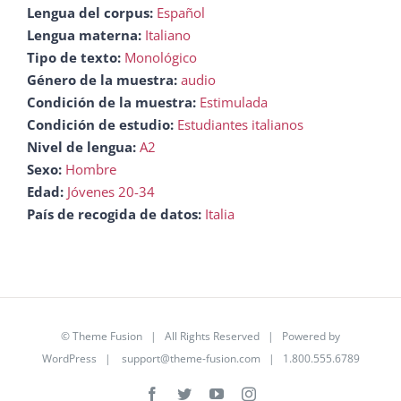
Lengua del corpus:
Español
Lengua materna:
Italiano
Tipo de texto:
Monológico
Género de la muestra:
audio
Condición de la muestra:
Estimulada
Condición de estudio:
Estudiantes italianos
Nivel de lengua:
A2
Sexo:
Hombre
Edad:
Jóvenes 20-34
País de recogida de datos:
Italia
©
Theme Fusion
| All Rights Reserved | Powered by
WordPress
|
support@theme-fusion.com
| 1.800.555.6789
Facebook
Twitter
YouTube
Instagram