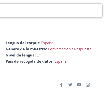
flecha
arriba/abajo
para
aumentar
o
disminuir
el
Lengua del corpus:
Español
volumen.
Género de la muestra:
Conversación / Respuesta
Nivel de lengua:
C1
País de recogida de datos:
España
Facebook
Twitter
YouTube
Instagram