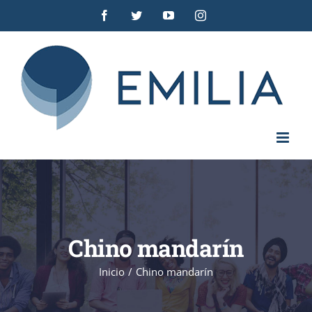
Saltar
Facebook
Twitter
YouTube
Instagram
al
contenido
Chino mandarín
Inicio
/
Chino mandarín