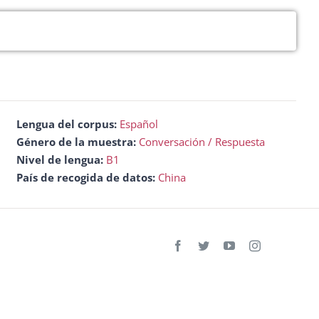
flecha
arriba/abajo
para
aumentar
o
disminuir
el
Lengua del corpus:
Español
volumen.
Género de la muestra:
Conversación / Respuesta
Nivel de lengua:
B1
País de recogida de datos:
China
Facebook
Twitter
YouTube
Instagram