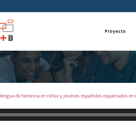
Proyecto
lengua de herencia en niños y jóvenes españoles expatriados en