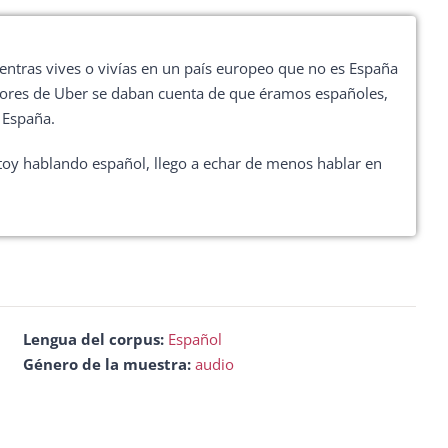
flecha
arriba/abajo
entras vives o vivías en un país europeo que no es España
para
ctores de Uber se daban cuenta de que éramos españoles,
aumentar
 España.
o
disminuir
stoy hablando español, llego a echar de menos hablar en
el
volumen.
Lengua del corpus:
Español
Género de la muestra:
audio