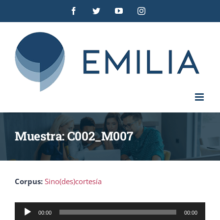
Saltar
Facebook
Twitter
YouTube
Instagram
al
contenido
Muestra: C002_M007
Corpus:
Sino(des)cortesía
Reproductor
00:00
00:00