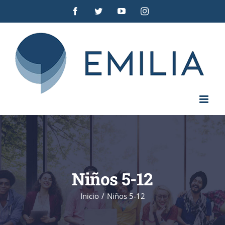
Saltar
Facebook
Twitter
YouTube
Instagram
al
contenido
Niños 5-12
Inicio
/
Niños 5-12