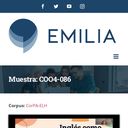
Saltar
Facebook
Twitter
YouTube
Instagram
al
contenido
Muestra: COO4-086
Corpus:
CorPA-ELH