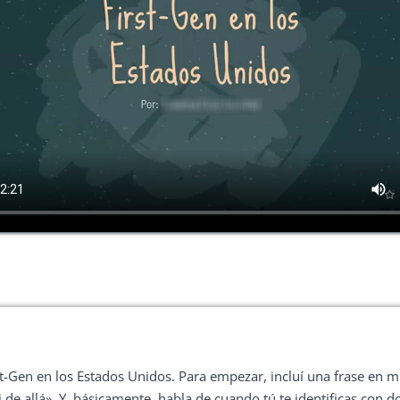
t-Gen en los Estados Unidos. Para empezar, incluí una frase en 
i de allá». Y, básicamente, habla de cuando tú te identificas con d