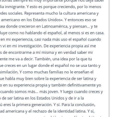
personas siempre es muy importante porque nos deja saber
ia inmigrante. Y esto es porque creciendo, por lo menos
edes sociales. Representa mucho la cultura americana y
er americano en los Estados Unidos». Y entonces eso se
 sea donde crecieron en Latinoamérica, y piensan… y te
uye como no hablando el español, al menos si es en casa.
en mi experiencia, casi nada más uso el español cuando
vi en mi investigación. De experiencia propia así me
és de encontrarme a mí misma y en verdad saber mi
ente me va a decir. También, una idea por la que tu
e creces en un lugar donde el español no se usa tanto y
asimilación. Y como muchas familias no le enseñan el
ue habla muy bien sobre la experiencia de ser latina y
mo en su experiencia propia y también definitivamente yo
o cuando somos más… más joven. Y luego cuando creces y
e ser latina en los Estados Unidos y de ir a la
ú eres la primera generación. Y sí. Para la conclusión,
 americana y el rechazo de la identidad latina. Y sí,