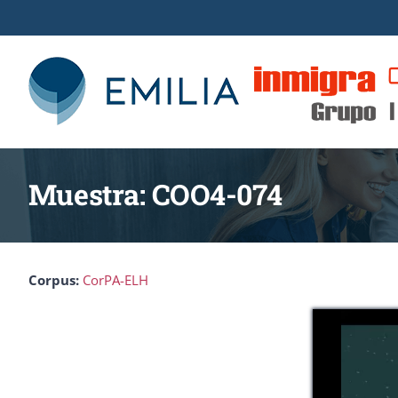
Saltar
al
contenido
Muestra: COO4-074
Corpus:
CorPA-ELH