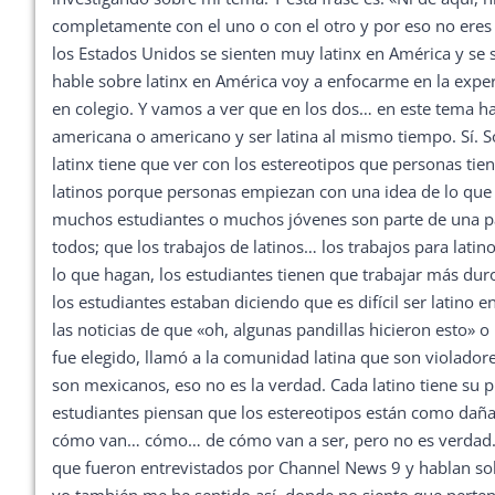
completamente con el uno o con el otro y por eso no eres 
los Estados Unidos se sienten muy latinx en América y se
hable sobre latinx en América voy a enfocarme en la experi
en colegio. Y vamos a ver que en los dos… en este tema 
americana o americano y ser latina al mismo tiempo. Sí. S
latinx tiene que ver con los estereotipos que personas 
latinos porque personas empiezan con una idea de lo que 
muchos estudiantes o muchos jóvenes son parte de una pand
todos; que los trabajos de latinos… los trabajos para latin
lo que hagan, los estudiantes tienen que trabajar más du
los estudiantes estaban diciendo que es difícil ser latin
las noticias de que «oh, algunas pandillas hicieron esto
fue elegido, llamó a la comunidad latina que son violad
son mexicanos, eso no es la verdad. Cada latino tiene su
estudiantes piensan que los estereotipos están como da
cómo van… cómo… de cómo van a ser, pero no es verdad. Y
que fueron entrevistados por Channel News 9 y hablan so