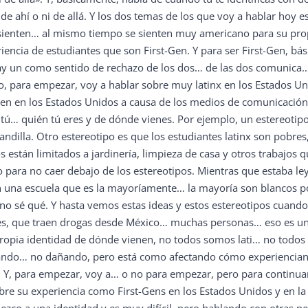
de ahí o ni de allá. Y los dos temas de los que voy a hablar hoy 
 sienten… al mismo tiempo se sienten muy americano para su prop
encia de estudiantes que son First-Gen. Y para ser First-Gen, bási
hay un como sentido de rechazo de los dos… de las dos comunica
o, para empezar, voy a hablar sobre muy latinx en los Estados U
tienen en los Estados Unidos a causa de los medios de comunicac
tú… quién tú eres y de dónde vienes. Por ejemplo, un estereotip
illa. Otro estereotipo es que los estudiantes latinx son pobres, 
os están limitados a jardinería, limpieza de casa y otros trabajos
ro para no caer debajo de los estereotipos. Mientras que estaba
o en una escuela que es la mayoríamente… la mayoría son blancos 
» o no sé qué. Y hasta vemos estas ideas y estos estereotipos cu
ores, que traen drogas desde México… muchas personas… eso es un
 propia identidad de dónde vienen, no todos somos lati… no todo
ñando… no dañando, pero está como afectando cómo experiencian 
, para empezar, voy a… o no para empezar, pero para continuar 
bre su experiencia como First-Gens en los Estados Unidos y en