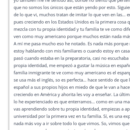
yo también me he sentido así, donde no siento que perten
que no somos los únicos que están yendo por esto. Siguie
de lo que vi, muchos tratan de imitar lo que ven en las… 
pues creciendo en los Estados Unidos es la primera cosa qu
mezcla con tu propia identidad y tu familia te ve como di
ven como muy americano porque muchos están nada más tra
A mí me pasa mucho eso he notado. Es nada más porque mu
estoy hablando con mis familiares o cuando estoy en casa
pasó cuando estaba en la preparatoria, casi no escucha
propia identidad, me empezó a gustar la música en español
familia inmigrante te ve como muy americano es el espang
se usa más el inglés, so es perfecta… hace sentido de que
español a sus propios hijos en miedo de que le van a hace
creciendo en América y ahorita les voy a enseñar. La últi
lo he experienciado es que enterramos… como en una man
vas aprendiendo sobre tu propia identidad, empiezas a apr
universidad por la primera vez en tu familia. Sí, es una exp
nada más voy a ir sobre todo lo que vimos. So, vimos que 