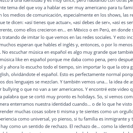
ezco a una identidad y es muy difícil, pero hablando con otras 
nte tema del que voy a hablar es ser muy americano para tu famil
en los medios de comunicación, especialmente en los shows, las r
e te dicen: «así tienes que actuar», «así debes de ser», «así es s
ferente, como ellos crecieron en… en México o en Perú, en donde
tando de imitar lo que vemos en las redes sociales. Y esto incl
chos esperan que hables el inglés y, entonces, o por lo menos 
. No escuchar música en español es algo muy grande que también 
ba música like en español porque me daba como pena, pero despu
 y ahora lo escucho todo el tiempo, sin importar lo que la otra g
lish, olvidándote el español. Esto es perfectamente normal porqu
 los dos lenguajes se mezclan. Y también vemos una… la idea de 
r bullying o que no van a ser americanos. Y encontré este video q
ma palabra que se cortó muy pronto es holidays. So, sí vemos co
era enterramos nuestra identidad cuando… o de lo que he vist
ender muchas cosas sobre ti misma y te sientes como un orgullo d
eriencia como universal, yo pienso, si tu familia es inmigrante y t
hay como un sentido de rechazo. El rechazo de… como la identidad