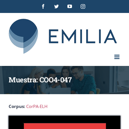
Saltar
Facebook
Twitter
YouTube
Instagram
al
contenido
Muestra: COO4-047
Corpus:
CorPA-ELH