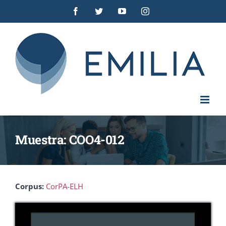
Saltar
Facebook
Twitter
YouTube
Instagram
al
contenido
Muestra: COO4-012
Corpus:
CorPA-ELH