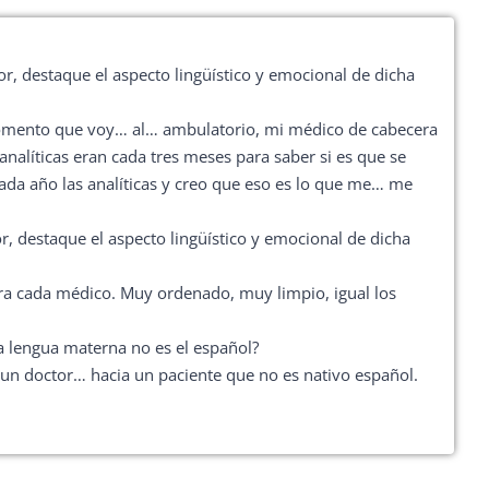
flecha
arriba/abajo
or, destaque el aspecto lingüístico y emocional de dicha
para
aumentar
 momento que voy… al… ambulatorio, mi médico de cabecera
o
nalíticas eran cada tres meses para saber si es que se
disminuir
da año las analíticas y creo que eso es lo que me… me
el
volumen.
r, destaque el aspecto lingüístico y emocional de dicha
ara cada médico. Muy ordenado, muy limpio, igual los
 lengua materna no es el español?
 un doctor… hacia un paciente que no es nativo español.