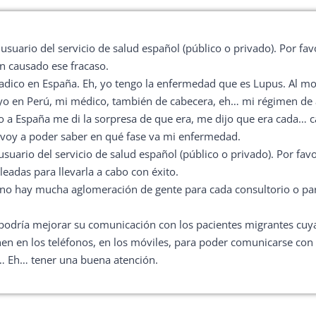
uario del servicio de salud español (público o privado). Por fav
n causado ese fracaso.
radico en España. Eh, yo tengo la enfermedad que es Lupus. Al
yo en Perú, mi médico, también de cabecera, eh… mi régimen de a
a España me di la sorpresa de que era, me dijo que era cada… ca
 voy a poder saber en qué fase va mi enfermedad.
uario del servicio de salud español (público o privado). Por favo
eadas para llevarla a cabo con éxito.
tas no hay mucha aglomeración de gente para cada consultorio o p
podría mejorar su comunicación con los pacientes migrantes cuya
nen en los teléfonos, en los móviles, para poder comunicarse con
… Eh… tener una buena atención.