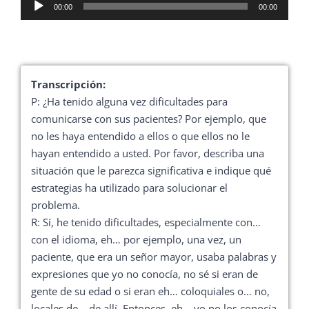
Reproductor
00:00
00:00
de
audio
Transcripción:
P: ¿Ha tenido alguna vez dificultades para
comunicarse con sus pacientes? Por ejemplo, que
no les haya entendido a ellos o que ellos no le
hayan entendido a usted. Por favor, describa una
situación que le parezca significativa e indique qué
estrategias ha utilizado para solucionar el
problema.
R: Sí, he tenido dificultades, especialmente con…
con el idioma, eh… por ejemplo, una vez, un
paciente, que era un señor mayor, usaba palabras y
expresiones que yo no conocía, no sé si eran de
gente de su edad o si eran eh… coloquiales o… no,
locales de… de allí, Entonces, eh… yo no los conocía