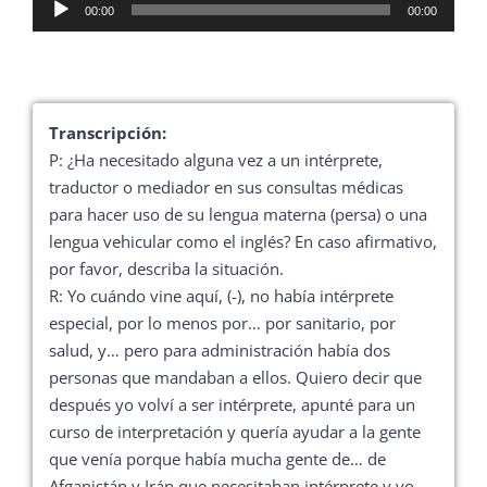
Reproductor
00:00
00:00
de
audio
Transcripción:
P: ¿Ha necesitado alguna vez a un intérprete,
traductor o mediador en sus consultas médicas
para hacer uso de su lengua materna (persa) o una
lengua vehicular como el inglés? En caso afirmativo,
por favor, describa la situación.
R: Yo cuándo vine aquí, (-), no había intérprete
especial, por lo menos por… por sanitario, por
salud, y… pero para administración había dos
personas que mandaban a ellos. Quiero decir que
después yo volví a ser intérprete, apunté para un
curso de interpretación y quería ayudar a la gente
que venía porque había mucha gente de… de
Afganistán y Irán que necesitaban intérprete y yo