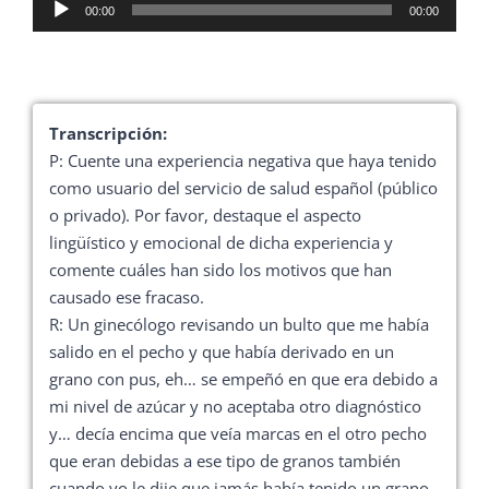
Reproductor
00:00
00:00
de
audio
Transcripción:
P: Cuente una experiencia negativa que haya tenido
como usuario del servicio de salud español (público
o privado). Por favor, destaque el aspecto
lingüístico y emocional de dicha experiencia y
comente cuáles han sido los motivos que han
causado ese fracaso.
R: Un ginecólogo revisando un bulto que me había
salido en el pecho y que había derivado en un
grano con pus, eh… se empeñó en que era debido a
mi nivel de azúcar y no aceptaba otro diagnóstico
y… decía encima que veía marcas en el otro pecho
que eran debidas a ese tipo de granos también
cuando yo le dije que jamás había tenido un grano