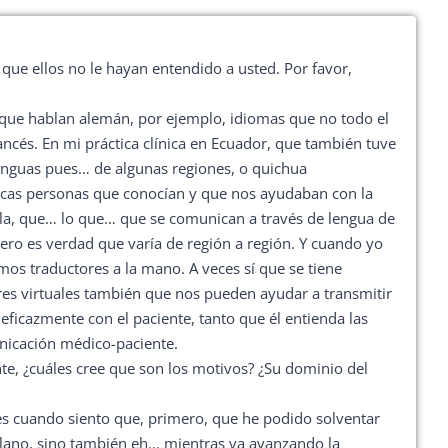
flecha
arriba/abajo
que ellos no le hayan entendido a usted. Por favor,
para
aumentar
s que hablan alemán, por ejemplo, idiomas que no todo el
o
cés. En mi práctica clínica en Ecuador, que también tuve
disminuir
lenguas pues… de algunas regiones, o quichua
el
ocas personas que conocían y que nos ayudaban con la
volumen.
abla, que… lo que… que se comunican a través de lengua de
ero es verdad que varía de región a región. Y cuando yo
s traductores a la mano. A veces sí que se tiene
res virtuales también que nos pueden ayudar a transmitir
ficazmente con el paciente, tanto que él entienda las
unicación médico-paciente.
te, ¿cuáles cree que son los motivos? ¿Su dominio del
s cuando siento que, primero, que he podido solventar
ellano, sino también eh… mientras va avanzando la