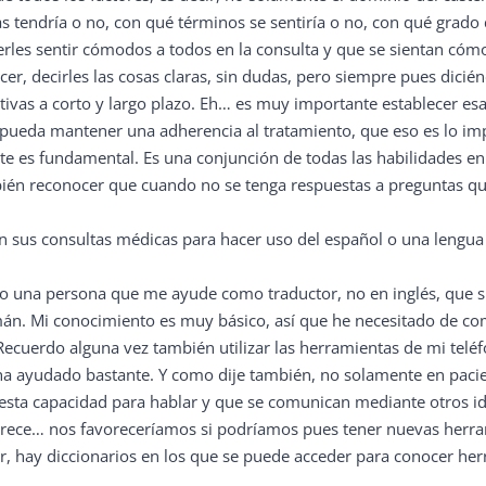
s tendría o no, con qué términos se sentiría o no, con qué grado
erles sentir cómodos a todos en la consulta y que se sientan cóm
acer, decirles las cosas claras, sin dudas, pero siempre pues dici
tivas a corto y largo plazo. Eh… es muy importante establecer esa
e pueda mantener una adherencia al tratamiento, que eso es lo i
te es fundamental. Es una conjunción de todas las habilidades e
ién reconocer que cuando no se tenga respuestas a preguntas que
n sus consultas médicas para hacer uso del español o una lengua
do una persona que me ayude como traductor, no en inglés, que s
mán. Mi conocimiento es muy básico, así que he necesitado de c
Recuerdo alguna vez también utilizar las herramientas de mi tel
ha ayudado bastante. Y como dije también, no solamente en paci
sta capacidad para hablar y que se comunican mediante otros i
vorece… nos favoreceríamos si podríamos pues tener nuevas herr
der, hay diccionarios en los que se puede acceder para conocer h