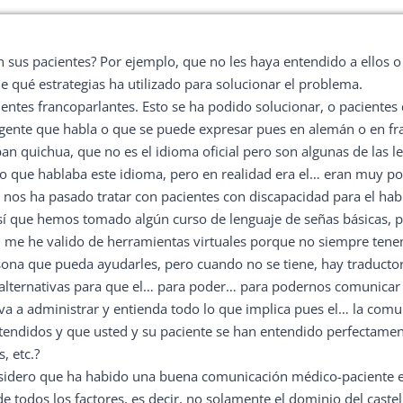
 sus pacientes? Por ejemplo, que no les haya entendido a ellos o 
ue qué estrategias ha utilizado para solucionar el problema.
entes francoparlantes. Esto se ha podido solucionar, o paciente
nte que habla o que se puede expresar pues en alemán o en fran
an quichua, que no es el idioma oficial pero son algunas de las 
ro que hablaba este idioma, pero en realidad era el… eran muy p
e nos ha pasado tratar con pacientes con discapacidad para el h
sí que hemos tomado algún curso de lenguaje de señas básicas, p
me he valido de herramientas virtuales porque no siempre tenemo
sona que pueda ayudarles, pero cuando no se tiene, hay traducto
 alternativas para que el… para poder… para podernos comunicar e
va a administrar y entienda todo lo que implica pues el… la com
tendidos y que usted y su paciente se han entendido perfectamen
, etc.?
sidero que ha habido una buena comunicación médico-paciente e
de todos los factores, es decir, no solamente el dominio del cast