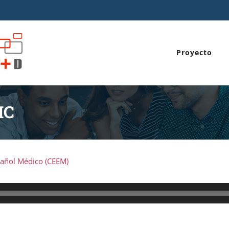
Proyecto
MC
pañol Médico (CEEM)